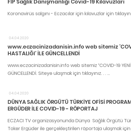
FIP Sağlık Danışmanlığı Covid-19 Kılavuzları
Koronavirüs salgını - Eczacılar için kılavuzlar için tıklayınız:
04.04.2020
www.eczacinizadanisin.info web sitemiz ‘CO
HASTALIĞI’ İLE GÜNCELLENDİ
www.eczacinizadanisin.info web sitemiz ‘COVID-19 YEN
GÜNCELLENDİ. Siteye ulaşmak için tıklayınız. . . ...
04.04.2020
DÜNYA SAĞLIK ÖRGÜTÜ TÜRKİYE OFİSİ PROGRAM 
ERGÜDER İLE COVID-19 - RÖPORTAJ
ECZACI TV organizasyonunda Dünya Sağlık Örgütü Türkiy
Toker Ergüder ile gerçekleştirilen röportaja ulaşmak için tık