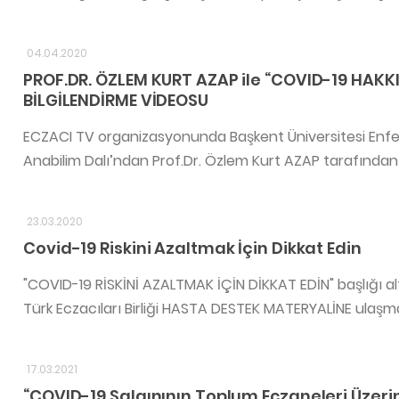
04.04.2020
PROF.DR. ÖZLEM KURT AZAP ile “COVID-19 HAKKI
BİLGİLENDİRME VİDEOSU
ECZACI TV organizasyonunda Başkent Üniversitesi Enfeksiy
Anabilim Dalı’ndan Prof.Dr. Özlem Kurt AZAP tarafından
23.03.2020
Covid-19 Riskini Azaltmak İçin Dikkat Edin
"COVID-19 RİSKİNİ AZALTMAK İÇİN DİKKAT EDİN" başlığı al
Türk Eczacıları Birliği HASTA DESTEK MATERYALİNE ulaşmak iç
17.03.2021
“COVID-19 Salgınının Toplum Eczaneleri Üzerin