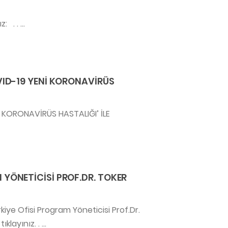
 . . ...
VID-19 YENİ KORONAVİRÜS
İ KORONAVİRÜS HASTALIĞI’ İLE
YÖNETİCİSİ PROF.DR. TOKER
e Ofisi Program Yöneticisi Prof.Dr.
layınız. . ...